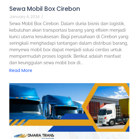
Sewa Mobil Box Cirebon
January 4, 2024
/
Sewa Mobil Box Cirebon. Dalam dunia bisnis dan logistik,
kebutuhan akan transportasi barang yang efisien menjadi
kunci utama kesuksesan. Bagi perusahaan di Cirebon yang
seringkali menghadapi tantangan dalam distribusi barang,
menyewa mobil box dapat menjadi solusi cerdas untuk
mempermudah proses logistik. Berikut adalah manfaat
dan keunggulan sewa mobil box di...
Read More